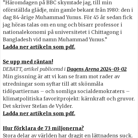
”Häromdagen på BBC skymtade jag, till min
oförställda glädje, min gamle bekant från 1980: den i
dag 84-årige Muhammad Yunus. För 45 år sedan fick
jag höras talas om en ung och bisarr professor i
nationalekonomi på universitetet i Chittagong i
Bangladesh vid namn Muhammad Yunus.”
Ladda ner artikeln som pdf.
Se upp med räntan!
DEBATT, artikel publicerad i
Dagens Arena 2024-03-02
Min gissning är att vi kan se fram mot rader av
utredningar som syftar till att skönmåla
tidöpartiernas – och somliga socialdemokraters –
klimatpolitiska favoritprojekt: kärnkraft och gruvor.
Det skriver Stefan de Vylder.
Ladda ner artikeln som pdf.
Hur förklara de 73 miljonerna?
Stora delar av världen har dragit en lättnadens suck.