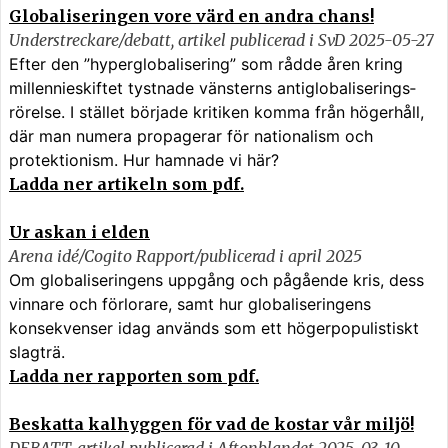
Globaliseringen vore värd en andra chans!
Understreckare/debatt, artikel publicerad i SvD 2025-05-27
Efter den ”hyperglobalisering” som rådde åren kring
millennie­skiftet tystnade vänsterns anti­globaliserings­
rörelse. I stället började kritiken komma från högerhåll,
där man numera propagerar för nationalism och
protektionism. Hur hamnade vi här?
Ladda ner artikeln som pdf.
Ur askan i elden
Arena idé/Cogito Rapport/publicerad i april 2025
Om globaliseringens uppgång och pågående kris, dess
vinnare och förlorare, samt hur globaliseringens
konsekvenser idag används som ett högerpopulistiskt
slagträ.
Ladda ner rapporten som pdf.
Beskatta kalhyggen för vad de kostar vår miljö!