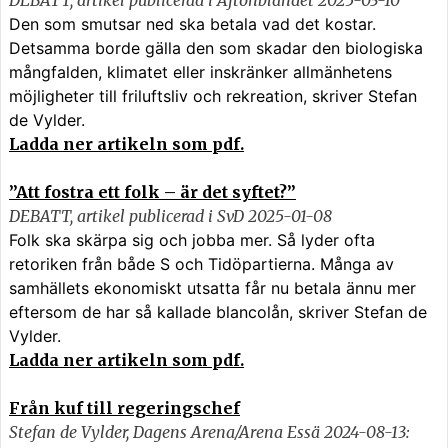
DEBATT, artikel publicerad i Aftonblandet 2025-03-10
Den som smutsar ned ska betala vad det kostar.
Detsamma borde gälla den som skadar den biologiska
mångfalden, klimatet eller inskränker allmänhetens
möjligheter till friluftsliv och rekreation, skriver Stefan
de Vylder.
Ladda ner artikeln som pdf.
”Att fostra ett folk – är det syftet?”
DEBATT, artikel publicerad i SvD 2025-01-08
Folk ska skärpa sig och jobba mer. Så lyder ofta
retoriken från både S och Tidöpartierna. Många av
samhällets ekonomiskt utsatta får nu betala ännu mer
eftersom de har så kallade blancolån, skriver Stefan de
Vylder.
Ladda ner artikeln som pdf.
Från kuf till regeringschef
Stefan de Vylder, Dagens Arena/Arena Essä 2024-08-13: